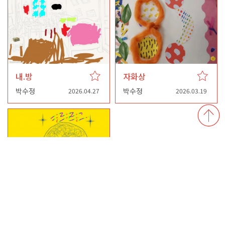
내.방
자화상
박수정
박수정
2026.04.27
2026.03.19
어디든 반짝반짝 빛나며 씽씽 달려카
박수정
2024.05.16