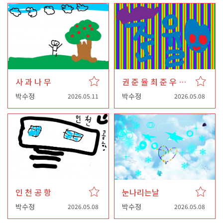
사 과 나 무
권 준 율 최 준 우 안 채 아
박수정
박수정
2026.05.11
2026.05.08
인 천 공 항
눈나리는날
박수정
박수정
2026.05.08
2026.05.08