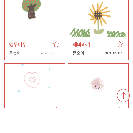
앵두나무
해바라기
몬순이
몬순이
2026.05.03
2026.05.03
사랑용
털뭉치
몬순이
몬순이
2026.05.03
2026.05.03