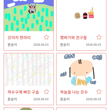
강아지 한마리
햄버거와 친구들
몬순이
몬순이
2026.06.03
2026.06.03
하수구에 빠진 구슬
하늘을 나는 은수
몬순이
몬순이
2026.06.03
2026.06.03